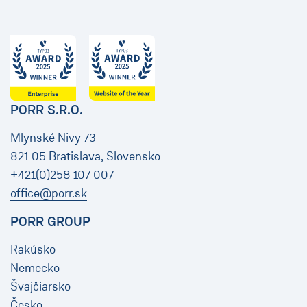
PORR S.R.O.
Mlynské Nivy 73
821 05 Bratislava, Slovensko
+421(0)258 107 007
office@porr.sk
PORR GROUP
Rakúsko
Nemecko
Švajčiarsko
Česko