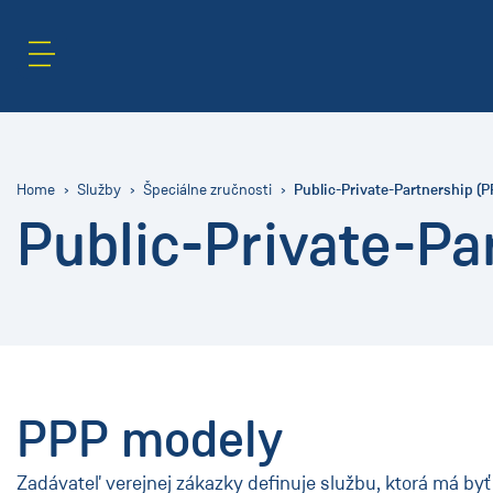
Oblasť obsahu
Hľadať
Public-Private-Partnership (P
Home
Služby
Špeciálne zručnosti
Public-Private-Pa
PPP modely
Zadávateľ verejnej zákazky definuje službu, ktorá má byť