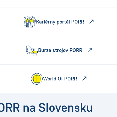
Kariérny portál PORR
Burza strojov PORR
World Of PORR
PORR na Slovensku