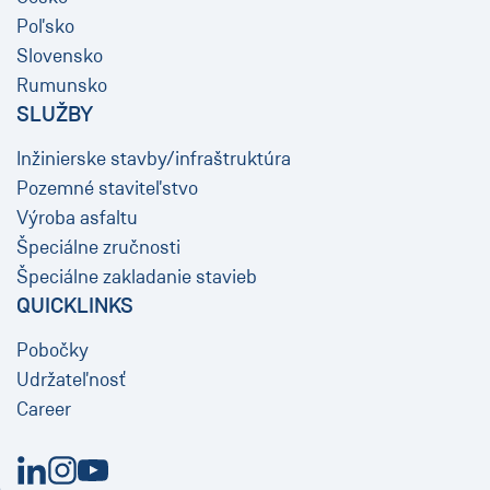
Poľsko
Slovensko
Rumunsko
SLUŽBY
Inžinierske stavby/infraštruktúra
Pozemné staviteľstvo
Výroba asfaltu
Špeciálne zručnosti
Špeciálne zakladanie stavieb
QUICKLINKS
Pobočky
Udržateľnosť
Career
Nové okno
Nové okno
Nové okno