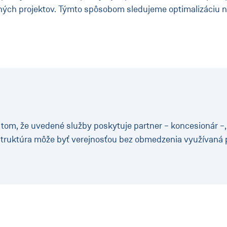
ch projektov. Týmto spôsobom sledujeme optimalizáciu n
m, že uvedené služby poskytuje partner – koncesionár –, kt
štruktúra môže byť verejnosťou bez obmedzenia využívaná p